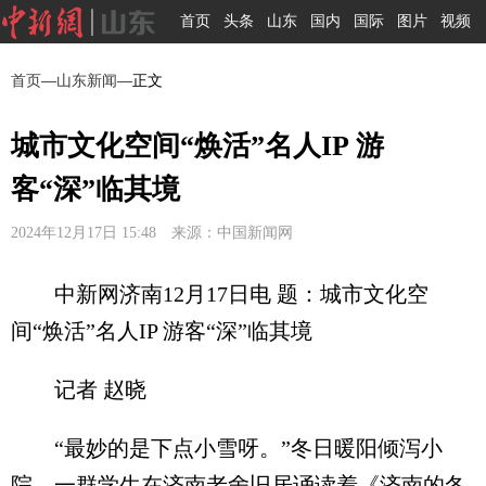
首页
头条
山东
国内
国际
图片
视频
首页
—
山东新闻
—正文
城市文化空间“焕活”名人IP 游
客“深”临其境
2024年12月17日 15:48 来源：中国新闻网
中新网济南12月17日电 题：城市文化空
间“焕活”名人IP 游客“深”临其境
记者 赵晓
“最妙的是下点小雪呀。”冬日暖阳倾泻小
院，一群学生在济南老舍旧居诵读着《济南的冬