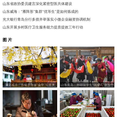
山东省政协委员建言深化紧密型医共体建设
山东威海：“雁阵形”集群“优等生”是如何炼成的
光大银行青岛分行多措并举落实小微企业融资协调机制
山东开展乡村医疗卫生服务能力提质提效三年行动
图 片
湖北咸丰：古银杏身披“金甲”引客来
山东青岛：外籍留学生“沉浸式”体验中
国乡村之美