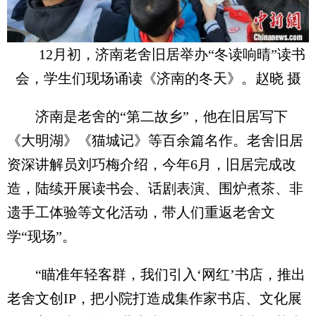
12月初，济南老舍旧居举办“冬读响晴”读书
会，学生们现场诵读《济南的冬天》。赵晓 摄
济南是老舍的“第二故乡”，他在旧居写下
《大明湖》《猫城记》等百余篇名作。老舍旧居
资深讲解员刘巧梅介绍，今年6月，旧居完成改
造，陆续开展读书会、话剧表演、围炉煮茶、非
遗手工体验等文化活动，带人们重返老舍文
学“现场”。
“瞄准年轻客群，我们引入‘网红’书店，推出
老舍文创IP，把小院打造成集作家书店、文化展