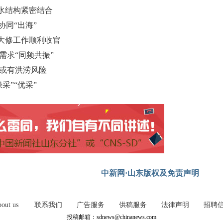
水结构紧密结合
协同“出海”
组大修工作顺利收官
需求“同频共振”
年或有洪涝风险
采”“优采”
中新网·山东版权及免责声明
out us
联系我们
广告服务
供稿服务
法律声明
招聘
投稿邮箱：sdnews@chinanews.com