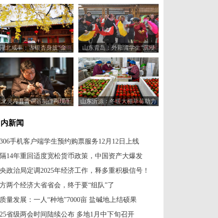
湖北咸丰：古银杏身披“金
山东青岛：外籍留学生“沉浸
甲”引客来
式”体验中国乡村之美
河北灵寿县青铜器制作再现千
山东沂源：冬暖大棚草莓助力
年匠心技艺
农民增收
国内新闻
2306手机客户端学生预约购票服务12月12日上线
隔14年重回适度宽松货币政策，中国资产大爆发
央政治局定调2025年经济工作，释多重积极信号！
方两个经济大省省会，终于要“组队”了
质量发展：一人“种地”7000亩 盐碱地上结硕果
025省级两会时间陆续公布 多地1月中下旬召开