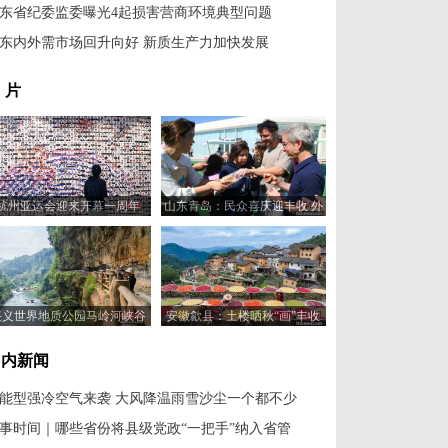
东省纪委监委曝光4起损害营商环境典型问题
东内外需市场回升向好 新质生产力加快发展
 片
杭州亚运会迎来开幕一周年
山东青岛：民众喜庆迎丰收 外
国友人齐点赞
兴义世界地质公园马岭河峡谷
安徽歙县：土楼晒秋“画”丰收
吸引游客游玩
国内新闻
能型强冷空气来袭 大风降温雨雪沙尘一个都不少
事时间｜哪些省份将县级党政“一把手”纳入省管