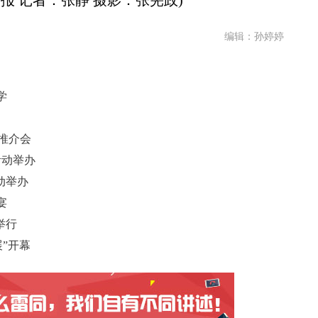
报 记者：张静 摄影：张宪政)
编辑：孙婷婷
学
”推介会
活动举办
动举办
宴
举行
展”开幕