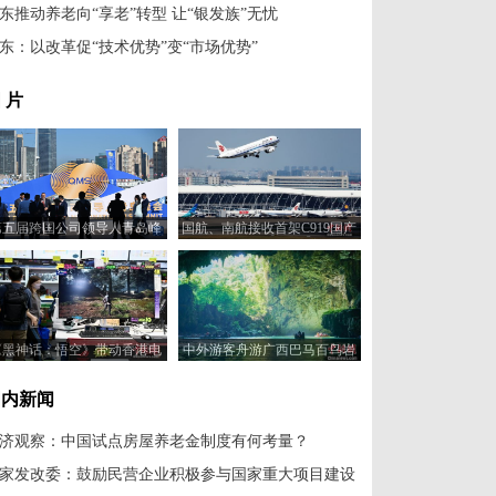
东推动养老向“享老”转型 让“银发族”无忧
东：以改革促“技术优势”变“市场优势”
 片
第五届跨国公司领导人青岛峰
国航、南航接收首架C919国产
会开幕
大型客机
《黑神话：悟空》带动香港电
中外游客舟游广西巴马百鸟岩
脑商户销情
感受养生秘境魅力
国内新闻
济观察：中国试点房屋养老金制度有何考量？
家发改委：鼓励民营企业积极参与国家重大项目建设