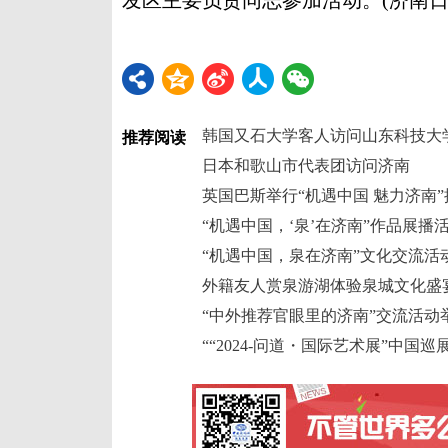
发区主要负责同志参加活动。(济南日
韩国又石大学客人访问山东科技大
推荐阅读
日本和歌山市代表团访问济南
英国巴斯举行“机遇中国 魅力济南
“机遇中国，‘泉’在济南”作品展播
“机遇中国，泉在济南”文化交流活
外籍友人赏泉游湖体验泉城文化盛
“中外推荐官眼里的济南”交流活动
““2024-问道・国际艺术展”中国巡