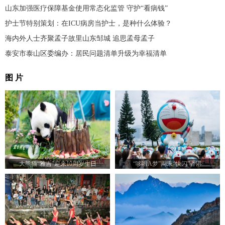
山东加强医疗保障基金使用常态化监管 守护“看病钱”
护士节特别策划：在ICU病房当护士，是种什么体验？
海内外人士齐聚孟子故里山东邹城 追思孟母孟子
泰安市泰山区委编办：居民问题清单升级为幸福清单
图 片
大熊猫“雅吉”迎来10周岁生日
“哆啦A梦”周末“快闪”香港