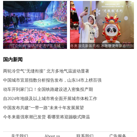
画引人入胜
“江山如画”采访团走进平遥古城
冬奥顶流新装亮相 冰墩墩龙年新春特别
版——“龙墩墩”发布
国内新闻
两轮冷空气“无缝衔接” 北方多地气温波动显著
中国城市宜居指数分析报告发布，山东14市上榜百强
动车开到家门口！全国铁路建设进入密集投产期
自2024年地级及以上城市将全面开展城市体检工作
中国发布共建“一带一路”未来十年发展展望
今冬来最强寒潮已发货 看哪里将迎蹦极式降温
关于我们
About us
联系我们
广告服务