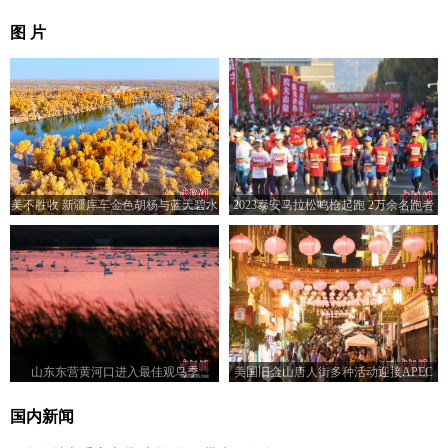
图 片
美不胜收 新疆库车金色胡杨与蓝天碧水
2023泰安马拉松鸣枪起跑 2万余名跑者
交相辉映
竞逐赛道
山东东营黄河口进入最佳观鸟季
美国旧金山唐人街多种活动迎接APEC
会议
国内新闻