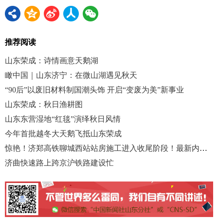
推荐阅读
山东荣成：诗情画意天鹅湖
瞰中国｜山东济宁：在微山湖遇见秋天
“90后”以废旧材料制国潮头饰 开启“变废为美”新事业
山东荣成：秋日渔耕图
山东东营湿地“红毯”演绎秋日风情
今年首批越冬大天鹅飞抵山东荣成
惊艳！济郑高铁聊城西站站房施工进入收尾阶段！最新内景曝光→
济曲快速路上跨京沪铁路建设忙