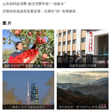
山东加码促消费 激活消费市场“一池春水”
济南绿色低碳高质量发展：沿黄向“绿” 发展焕新
图 片
新疆库车市：苹果满枝头 果农喜丰收
国家数据局正式揭牌
神舟十七号飞船发射成功
湖北神农架：雾气绕千山 秋景美如画