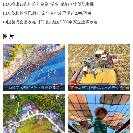
山东推出20条措施引金融“活水”赋能企业创新发展
山东秋粮收获已超九成 全省小麦已播超2000万亩
中国薯博会首次在田间地头组织 500余家企业将参展
图 片
新疆艾比湖畔秋色正浓 群鹤齐飞
“老子故里”河南鹿邑：玉米丰收“金”满
仓