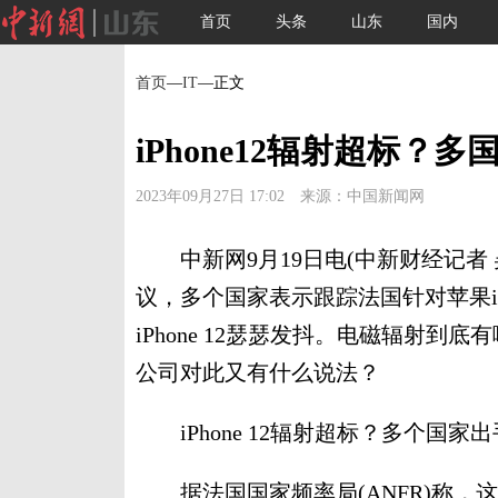
首页
头条
山东
国内
首页
—
IT
—正文
iPhone12辐射超标？
2023年09月27日 17:02 来源：中国新闻网
中新网9月19日电(中新财经记者 吴涛
议，多个国家表示跟踪法国针对苹果iP
iPhone 12瑟瑟发抖。电磁辐射到底
公司对此又有什么说法？
iPhone 12辐射超标？多个国家出
据法国国家频率局(ANFR)称，这