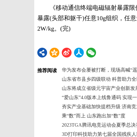
《移动通信终端电磁辐射暴露限值》规
暴露(头部和躯干)任意10g组织，任
2W/kg。(完)
华为发布会屡被打断，现场高喊“遥
推荐阅读
山东省市县乡四级联动 科普助力
山东将成立省级元宇宙产业创新发
“爱山东”4.0版本上线鲁通码 实现
夯实产业基础加快提档升级 济南
乘“数”而上 山东跑出加“数”度
2023TGA腾讯电竞运动会夏季总
3D打印科技助力第七届全国残疾