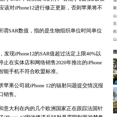
儒
应该对iPhone12进行修正更新，否则苹果将不
聚
山
百
谓SAR数值，指的是生物组织单位时间单位
前
山
图
现iPhone12的SAR值超过法定上限40%以
在实体店和网络销售2020年推出的iPhone
款智能手机不符合欧盟标准。
公司就iPhone 12的辐射问题提交情况报
口销售。
意大利在内的几个欧洲国家正在跟踪法国针
齐