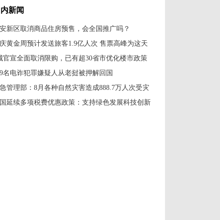
国内新闻
安新区取消商品住房预售，会全国推广吗？
庆黄金周预计发送旅客1.9亿人次 售票高峰为这天
城官宣全面取消限购，已有超30省市优化楼市政策
79名电诈犯罪嫌疑人从老挝被押解回国
急管理部：8月各种自然灾害造成888.7万人次受灾
国延续多项税费优惠政策：支持绿色发展科技创新