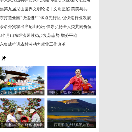
学大家尼山共探儒家思想如何推动东亚现代化发展
焦第九届尼山世界文明论坛丨文明互鉴 美美与共
东打造全国“快递进厂”试点先行区 促快递行业发展
余名外宾将出席尼山论坛 倡导弘扬全人类共同价值
8个月山东经济延续稳步复苏态势 增势平稳
东集成推进农村劳动力就业工作改革
 片
第九届尼山世界文明论坛在曲
中国女乒实现亚运会团体五连
阜尼山开幕
冠
鲁大地“丰”景如画 各地抢收
西藏那曲措那风景如画
秋粮确保颗粒归仓