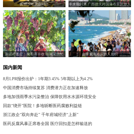
围棋少年黄山对弈
丰水期到来 广西德天跨国瀑布景区游人
如织
新疆呼图壁：葡萄喜丰收 田间采摘忙
山东威海海滨游人如织
国内新闻
8月LPR报价出炉：1年期3.45% 5年期以上为4.2%
中国消费市场持续复苏 消费潜力正在加速释放
多地加强雨季水污染整治 保障饮用水水源环境安全
回款“绕开”医院！多地斩断医药腐败利益链
浙江政企“双向奔赴” 千年府城经济“上新”
医药反腐风暴正席卷全国 医疗回扣是怎样输送的