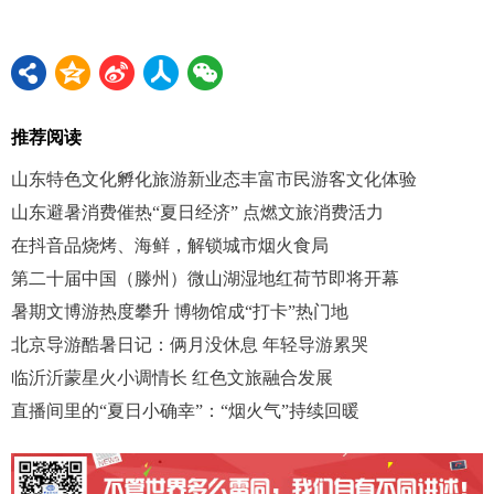
推荐阅读
山东特色文化孵化旅游新业态丰富市民游客文化体验
山东避暑消费催热“夏日经济” 点燃文旅消费活力
在抖音品烧烤、海鲜，解锁城市烟火食局
第二十届中国（滕州）微山湖湿地红荷节即将开幕
暑期文博游热度攀升 博物馆成“打卡”热门地
北京导游酷暑日记：俩月没休息 年轻导游累哭
临沂沂蒙星火小调情长 红色文旅融合发展
直播间里的“夏日小确幸”：“烟火气”持续回暖