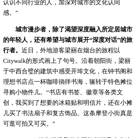
认识不同行业的人，加深对城市的文化认同
感。”
城市漫步者，除了渴望深度融入所定居城市
的年轻人，还有希望与城市展开“深度对话”的旅
行者。
近日，外地游客梁丽在烟台的旅程以
Citywalk的形式画上了句号。沿着朝阳街，梁丽
于中西合璧的建筑中感受开埠文化，在钟书阁和
理想书店点一杯咖啡徜徉书海，辗转于特色摊位
寻购小物件儿。“书店有书签、徽章等各类文
创，我买到了想要的冰箱贴和明信片，还在小摊
儿买了书法扇子和复古饰品。这条摩登小街真是
可逛可拍又可买。”