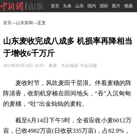
首页
头条
山东
国内
国际
图片
视频
首页
—
山东新闻
—正文
山东麦收完成八成多 机损率再降相当
于增收6千万斤
2023年06月16日 10:05 来源：大众报业·大众日报
麦收时节，风吹麦田千层浪。伴着麦穗的阵
阵清香，收割机穿梭在田间地头，“吞”入沉甸甸
的麦穗，“吐”出金灿灿的麦粒。
截至6月14日下午5时，全省应收小麦6012万
亩，已收4982万亩(日收获335万亩)，占82.9%，