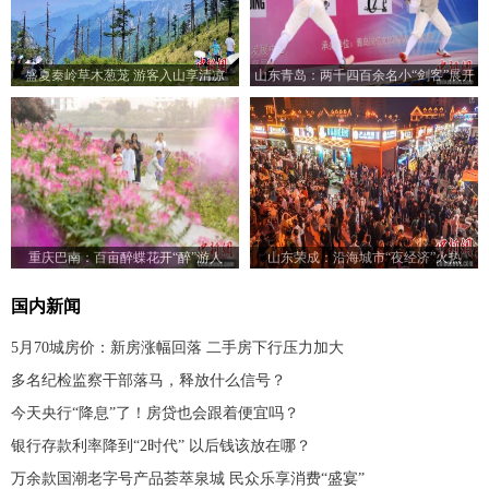
盛夏秦岭草木葱茏 游客入山享清凉
山东青岛：两千四百余名小“剑客”展开
剑锋对决
重庆巴南：百亩醉蝶花开“醉”游人
山东荣成：沿海城市“夜经济”火热
国内新闻
5月70城房价：新房涨幅回落 二手房下行压力加大
多名纪检监察干部落马，释放什么信号？
今天央行“降息”了！房贷也会跟着便宜吗？
银行存款利率降到“2时代” 以后钱该放在哪？
万余款国潮老字号产品荟萃泉城 民众乐享消费“盛宴”