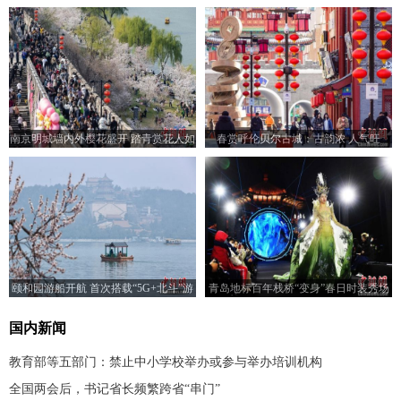
南京明城墙内外樱花盛开 踏青赏花人如
春赏呼伦贝尔古城：古韵浓 人气旺
潮
颐和园游船开航 首次搭载“5G+北斗”游
青岛地标百年栈桥“变身”春日时装秀场
船系统
国内新闻
教育部等五部门：禁止中小学校举办或参与举办培训机构
全国两会后，书记省长频繁跨省“串门”