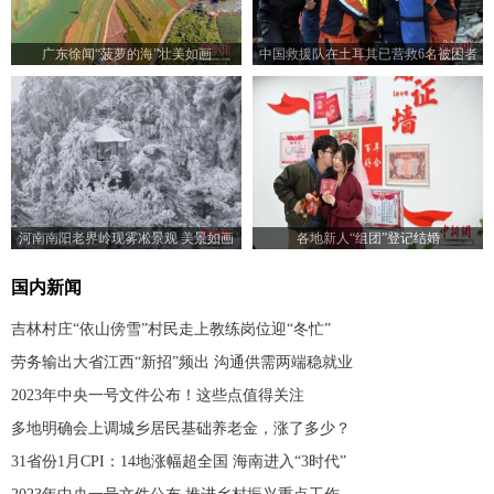
广东徐闻“菠萝的海”壮美如画
中国救援队在土耳其已营救6名被困者
河南南阳老界岭现雾凇景观 美景如画
各地新人“组团”登记结婚
国内新闻
吉林村庄“依山傍雪”村民走上教练岗位迎“冬忙”
劳务输出大省江西“新招”频出 沟通供需两端稳就业
2023年中央一号文件公布！这些点值得关注
多地明确会上调城乡居民基础养老金，涨了多少？
31省份1月CPI：14地涨幅超全国 海南进入“3时代”