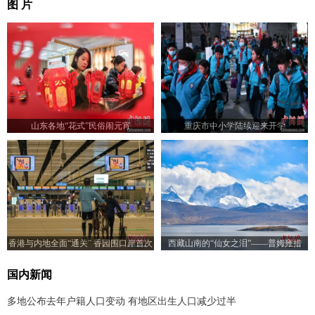
图 片
山东各地“花式”民俗闹元宵
重庆市中小学陆续迎来开学
香港与内地全面“通关” 香园围口岸首次
西藏山南的“仙女之泪”——普姆雍措
实施旅客过关
国内新闻
多地公布去年户籍人口变动 有地区出生人口减少过半