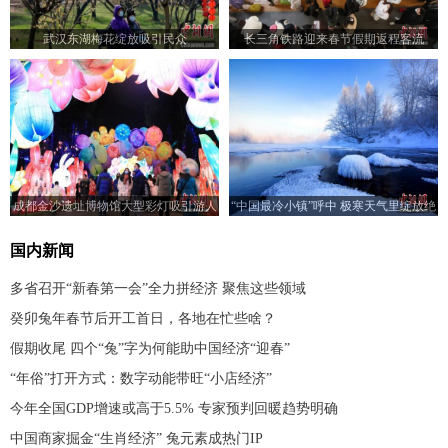
武汉东湖梅花绽放吸引民众
长三角铁路迎来春节假期返程客流
成都金沙遗址博物馆大型彩灯吸引游人
“中国最冷小镇”呼中 极寒天气里绽放绝
美“冰花”
国内新闻
多省召开“新春第一会”全力拼经济 聚焦这些领域
癸卯兔年春节后开工首日，各地在忙些啥？
假期收尾 四个“兔”字为何能助中国经济“迎春”
“年俗”打开方式：数字动能带旺“小店经济”
今年全国GDP增速或高于5.5% 专家预判回暖趋势明确
中国商家掘金“生肖经济” 兔元素成热门IP