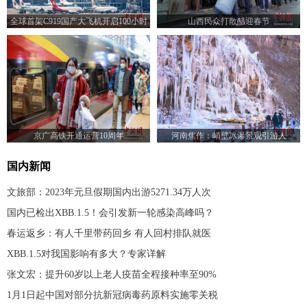
全球首架C919国产大飞机开启100小时
山西民众打散醋迎春节
验证飞行
京广高铁开通运营10周年
河南焦作：峭壁冰瀑景观引游人
国内新闻
文旅部：2023年元旦假期国内出游5271.34万人次
国内已检出XBB.1.5！会引发新一轮感染高峰吗？
春运返乡：有人千里带药回乡 有人回村排队就医
XBB.1.5对我国影响有多大？专家详解
张文宏：提升60岁以上老人疫苗全程接种率至90%
1月1日起中国对部分抗新冠病毒药原料实施零关税