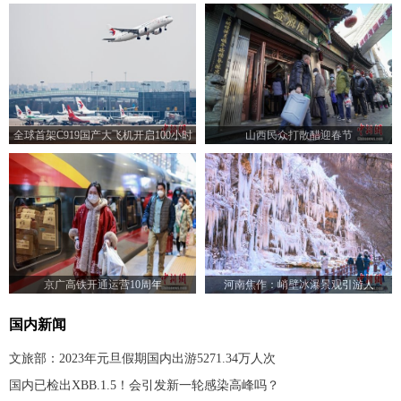
全球首架C919国产大飞机开启100小时
山西民众打散醋迎春节
验证飞行
京广高铁开通运营10周年
河南焦作：峭壁冰瀑景观引游人
国内新闻
文旅部：2023年元旦假期国内出游5271.34万人次
国内已检出XBB.1.5！会引发新一轮感染高峰吗？