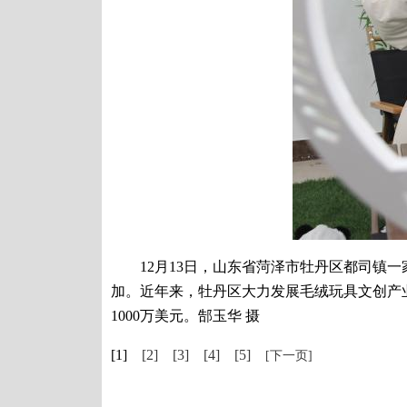
12月13日，山东省菏泽市牡丹区都司镇一
加。近年来，牡丹区大力发展毛绒玩具文创产
1000万美元。郜玉华 摄
[1]
[2]
[3]
[4]
[5]
[下一页]