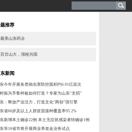
专题推荐
最美山东药企
百廿山大，强校兴国
山东新闻
东今年开展各类病虫害防控面积约6.01亿亩次
村振兴齐鲁样板如何打造？专家为山东“支招”
东：释放产业活力，打造文化“两创”强引擎
东省60岁及以上人群疫苗接种覆盖率95.2%
东新增本土确诊22例 本土无症状感染者转确诊1例
东等10省市将开展商业养老金业务试点