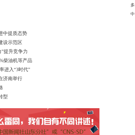
多
中
进中提质态势
建设示范区
力”提升竞争力
8%柴油机等产品
进入“3时代”
在济南举行
路
转型