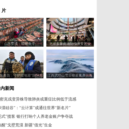
 片
山东荣成：晾晒鱼干
北京多家商场陆续恢复营业
东青岛：守护湿地迎“国际志
江西武功山雪后银装素裹云海
愿者日”
翻涌 宛若水墨画卷
国内新闻
密克戎变异株导致肺炎或重症比例低于流感
沙漠硅谷”：“云计算”成通往世界“新名片”
花式”揽客 银行打响个人养老金账户争夺战
唤醒”戈壁荒漠 新疆“借光”生金