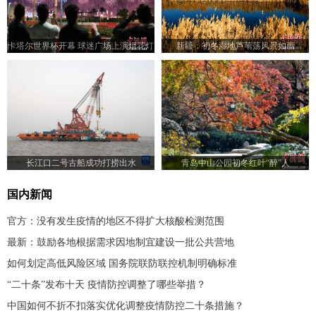
卡塔尔世界杯开幕 球迷广场上演烟花灯
新疆：初冬湿地芦苇荡风景如画
光秀
长江口二号古船成功打捞出水
青岛中山公园初冬红叶“醉”人
国内新闻
官方：没有发生疫情的地区不得扩大核酸检测范围
最新：鼓励各地根据需求因地制宜建设一批公共营地
如何划定高低风险区域 国务院联防联控机制明确标准
“二十条”发布十天 疫情防控调整了哪些举措？
中国如何不折不扣落实优化调整疫情防控二十条措施？