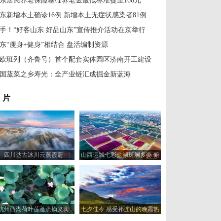
东居民养老保险基础养老金最低标准提至160元
东新增本土确诊16例 新增本土无症状感染者81例
手！“好客山东 好品山东”宣传推介活动在京举行
东“瘦身+健身”相结合 盘活编制资源
欧班列（齐鲁号）首个配套实体园区济南开工建设
国蔬菜之乡寿光：全产业链汇成掘金新蓝海
 片
四川达古冰川云蒸霞蔚
山西运城七彩盐湖斑斓多姿 俯
瞰宛如巨型调色板
杭州西湖荷叶莲蓬疏摘义卖
七夕佳令 感受祁连山的晚霞热
烈与人间浪漫