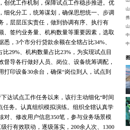
山
，创优工作机制，保障试点工作稳步推进。优
山
，细化分工，统筹谋划，确保思想统一、步调
携
务，层层压实责任，做到协调有序、执行有
山
额、签约业务量、机构数量等重要因素，选取
中
悉，3个市分行贷款余额在全辖占比34%、
中
占比29%、机构数量占比23%，为实现试点目
图
效督导各行做好人员、岗位、设备统筹调配，
用打印设备30余台，确保“岗位到人，试点到
下达试点工作任务以来，该行主动细化“时间
试点任务。认真组织模拟演练。组织全辖认真学
核对、修改用户信息350笔，参与业务场景模
级行有效联动，逐级落实，200余人次、1300