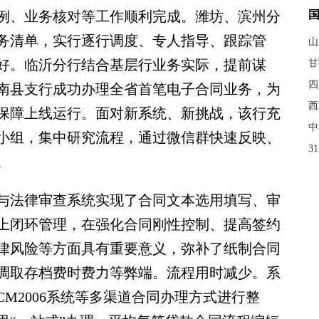
例、业务核对等工作顺利完成。潍坊、滨州分
务清单，实行逐行调度、专人指导、跟踪管
山
好。临沂分行结合基层行业务实际，提前谋
甘
四
沂南县支行成功办理全省首笔电子合同业务，为
西
保障上线运行。面对新系统、新挑战，该行充
中
小组，集中研究流程，通过微信群快速反映、
3
。
法律审查系统实现了合同文本选用填写、审
上闭环管理，在强化合同刚性控制、提高签约
律风险等方面具有重要意义，弥补了纸制合同
调取存档费时费力等弊端。流程用时减少。系
M2006系统等多渠道合同办理方式进行整