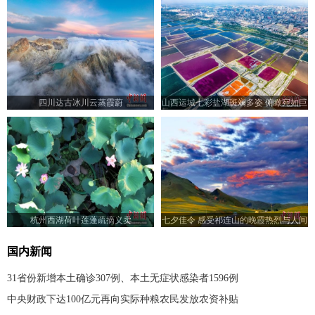
四川达古冰川云蒸霞蔚
山西运城七彩盐湖斑斓多姿 俯瞰宛如巨
型调色板
杭州西湖荷叶莲蓬疏摘义卖
七夕佳令 感受祁连山的晚霞热烈与人间
浪漫
国内新闻
31省份新增本土确诊307例、本土无症状感染者1596例
中央财政下达100亿元再向实际种粮农民发放农资补贴