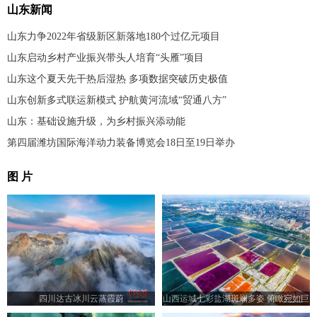
山东新闻
山东力争2022年省级新区新落地180个过亿元项目
山东启动乡村产业振兴带头人培育“头雁”项目
山东这个夏天先干热后湿热 多项数据突破历史极值
山东创新多式联运新模式 护航黄河流域“贸通八方”
山东：基础设施升级，为乡村振兴添动能
第四届潍坊国际海洋动力装备博览会18日至19日举办
图 片
四川达古冰川云蒸霞蔚
山西运城七彩盐湖斑斓多姿 俯瞰宛如巨
型调色板