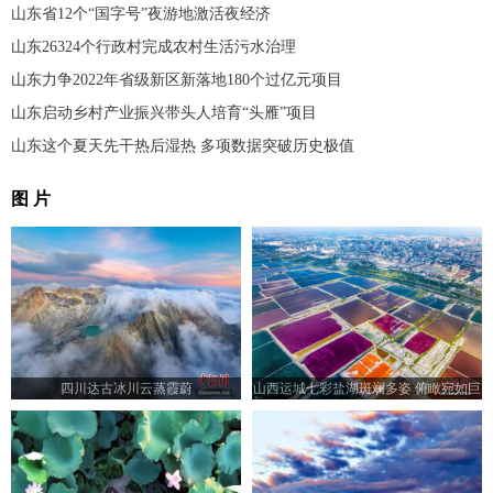
山东省12个“国字号”夜游地激活夜经济
山东26324个行政村完成农村生活污水治理
山东力争2022年省级新区新落地180个过亿元项目
山东启动乡村产业振兴带头人培育“头雁”项目
山东这个夏天先干热后湿热 多项数据突破历史极值
图 片
四川达古冰川云蒸霞蔚
山西运城七彩盐湖斑斓多姿 俯瞰宛如巨
型调色板