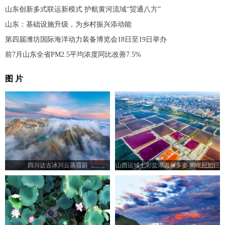
山东创新多式联运新模式 护航黄河流域“贸通八方”
山东：基础设施升级，为乡村振兴添动能
第四届潍坊国际海洋动力装备博览会18日至19日举办
前7月山东全省PM2.5平均浓度同比改善7.5%
图 片
四川达古冰川云蒸霞蔚
山西运城七彩盐湖斑斓多姿 俯瞰宛如巨
型调色板