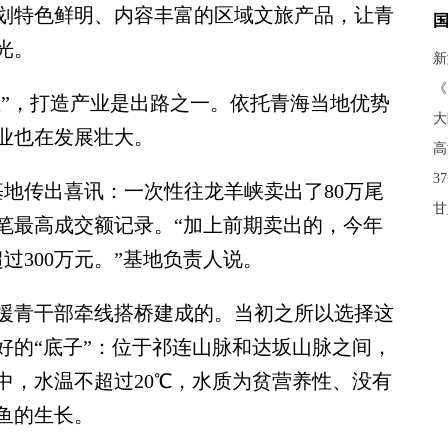
划特色鲜明、内容丰富的区域文旅产品，让青
光。
新
《
”，打造产业是出路之一。依托青海当地优势
大
业也在发展壮大。
高
3
传出喜讯：一次性往龙羊峡卖出了80万尾
甘
笔最高成交额记录。“加上前期卖出的，今年
过300万元。”基地负责人说。
青干部牵线搭桥建成的。当初之所以选择这
好的“底子”：位于祁连山脉和达坂山脉之间，
中，水温不超过20℃，水质为贫营养性、没有
鱼的生长。