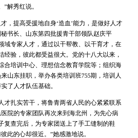
。”解秀红说。
，提高受援地自身‘造血’能力，是做好人才
副秘书长、山东第四批援青干部领队赵庆平
领域专家人才，通过以干帮教、以干育才，在
结经验，彼此都受益很大。党的十八大以来，
民综合培训中心、理想信念教育学院等；组织海
人员来山东挂职，举办各类培训班755期，培训人
展夯实了人才队伍基础。
才扎实苦干，将鲁青两省人民的心紧紧联系
人民医院的专家团队再次来到海北州，为先心病
子复查完后，为专家团送上了手工缝制的鞋
们彼此的心却很近。”她感激地说。