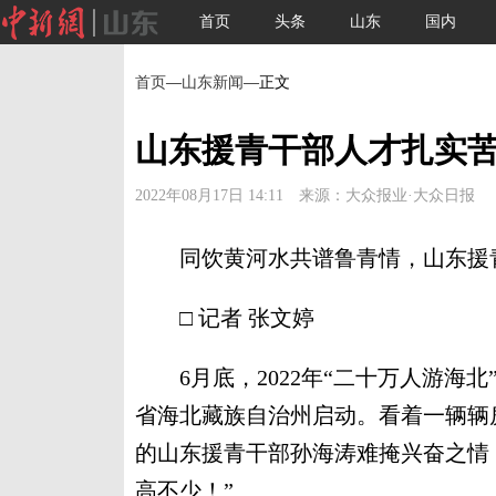
首页
头条
山东
国内
首页
—
山东新闻
—正文
山东援青干部人才扎实
2022年08月17日 14:11 来源：大众报业·大众日报
同饮黄河水共谱鲁青情，山东援青
□ 记者 张文婷
6月底，2022年“二十万人游海北
省海北藏族自治州启动。看着一辆辆
的山东援青干部孙海涛难掩兴奋之情
高不少！”