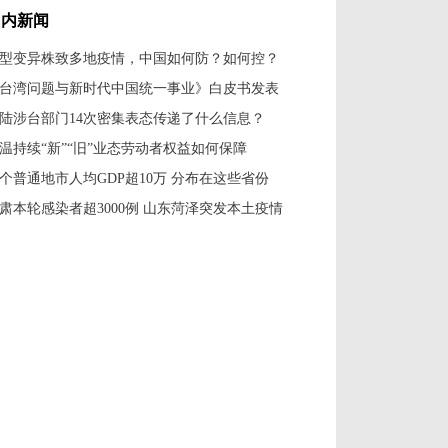
国内新闻
型变异株致多地疫情，中国如何防？如何控？
台湾问题与新时代中国统一事业》白皮书发表
陆涉台部门14次密集表态传递了什么信息？
温持续“新”“旧”业态劳动者权益如何保障
7个普通地市人均GDP超10万 分布在这些省份
肃本轮感染者超3000例 山东菏泽突发本土疫情