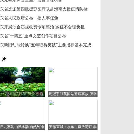
东完善水利安全生产监督管理机制
东省选派第四批援琼医疗队赴海南支援疫情防控
东省人民政府公布一批人事任免
东开展涉企违规收费专项整治 减轻不合理负担
东省“十四五”重点文艺创作项目公布
东新旧动能转换“五年取得突破”主要指标基本完成
 片
杭州西湖曲院风荷“荷景”引游
周冠宇F1英国站遭遇事故 所幸
人
人无大碍
日九寨沟山风水韵 自然纯净
安徽宣城：水东古镇放荷灯 非
宛如童话世界
遗文化助旅游复苏