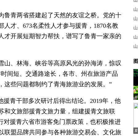
山
山
鲁青两省搭建起了天然的友谊之桥。党的十
山
部人才、673名柔性人才参与援青，1870名教
山
人才开展短期智力帮扶，谱写了鲁青一家亲的
山
山
图
山、林海、峡谷等高原风光的孙海涛，惊叹
游时间短、交通路途长，各市、州在旅游产品
，这些问题都制约了青海旅游业的发展。”
援青干部多次研讨后得出结论。2019年，他
苏和文旅部援青文旅力量，组建援青文旅联
实行对援青六省市游客免门票政策，也积极推进
夏
以联盟品牌共同参与各种旅游交易会、文化旅