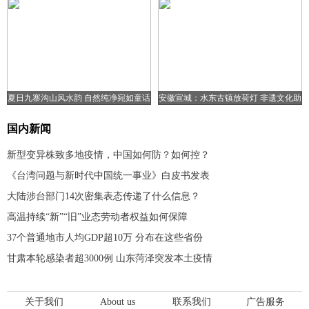
夏日九寨沟山风水韵 自然纯净宛如童话
安徽宣城：水东古镇放荷灯 非遗文化助
世界
旅游复苏
国内新闻
新型变异株致多地疫情，中国如何防？如何控？
《台湾问题与新时代中国统一事业》白皮书发表
大陆涉台部门14次密集表态传递了什么信息？
高温持续“新”“旧”业态劳动者权益如何保障
37个普通地市人均GDP超10万 分布在这些省份
甘肃本轮感染者超3000例 山东菏泽突发本土疫情
关于我们
About us
联系我们
广告服务