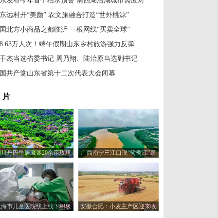
东发布今年首个枯水预警 南四湖沿湖城市需应对
东远村开“美颜” 农文旅融合打造“世外桃源”
国北方小商品之都临沂 一根网线“买卖全球”
58.63万人次！端午假期山东乡村旅游强力反弹
干杰当选省委书记 周乃翔、陆治原当选副书记
国共产党山东省第十二次代表大会闭幕
 片
四川丹巴甲居藏寨20余亩玫瑰
广西南宁三江口现“鸳鸯江”景
花盛开美如画
观
上海市儿童医院线上线下积极
安徽合肥：小麦主产区迎来收
保障患儿就医需求
获季