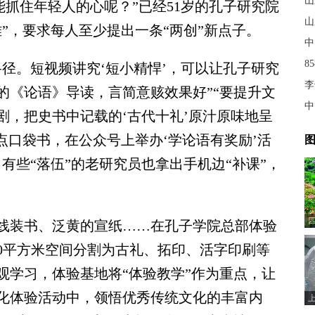
山
能抓住年轻人的心呢？”已经51岁的孔子研究院
山
”，要求每人至少提出一条“两创”新点子。
中
8
。短视频讲究‘短小精悍’，可以让孔子研究
李
的《论语》导读，言简意赅效果好”“要提升文
中
剧，把史书中记载的‘古代十礼’原汁原味地呈
点口袋书，在公众号上举办‘学论语有奖励’活
图
有些“落伍”的老研究员也拿出手机边“补课”，
装书、泛黄的宣纸……在孔子学院总部体验
00平方米空间分割为古礼、拓印、活字印刷等
观学习，体验基地将“体验教学”作为重点，让
化体验活动中，领悟优秀传统文化的丰富内