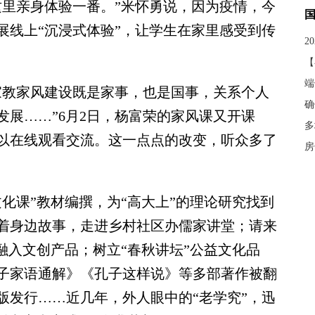
这里亲身体验一番。”米怀勇说，因为疫情，今
展线上“沉浸式体验”，让学生在家里感受到传
2
【
端
教家风建设既是家事，也是国事，关系个人
确
展……”6月2日，杨富荣的家风课又开课
多
以在线观看交流。这一点点的改变，听众多了
房
课”教材编撰，为“高大上”的理论研究找到
着身边故事，走进乡村社区办儒家讲堂；请来
融入文创产品；树立“春秋讲坛”公益文化品
子家语通解》《孔子这样说》等多部著作被翻
版发行……近几年，外人眼中的“老学究”，迅