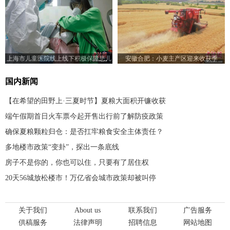
上海市儿童医院线上线下积极保障患儿
安徽合肥：小麦主产区迎来收获季
就医需求
国内新闻
【在希望的田野上·三夏时节】夏粮大面积开镰收获
端午假期首日火车票今起开售出行前了解防疫政策
确保夏粮颗粒归仓：是否扛牢粮食安全主体责任？
多地楼市政策“变卦”，探出一条底线
房子不是你的，你也可以住，只要有了居住权
20天56城放松楼市！万亿省会城市政策却被叫停
关于我们
About us
联系我们
广告服务
供稿服务
法律声明
招聘信息
网站地图