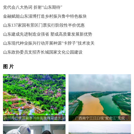
党代会八大热词 折射“山东期待”
金融赋能山东淄博打造乡村振兴鲁中特色板块
山东137家国有景区门票实行阶段性半价优惠
山东建成先进制造业强省 塑成高质量发展新优势
山东现代种业振兴行动开展种源“卡脖子”技术攻关
山东政协委员支招齐长城国家文化公园建设
图 片
四川丹巴甲居藏寨20余亩玫瑰花盛开美
广西南宁三江口现“鸳鸯江”景观
如画