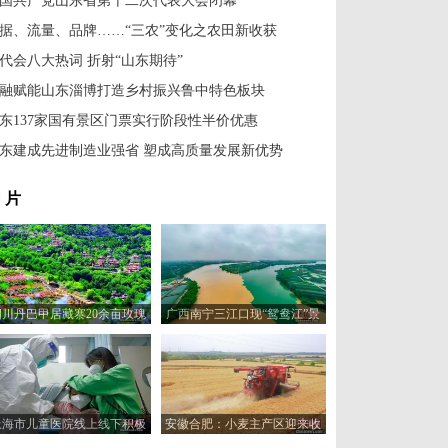
国共产党山东省第十二次代表大会闭幕
据、流量、品牌……“三农”变化之农田新收获
代会八大热词 折射“山东期待”
融赋能山东淄博打造乡村振兴鲁中特色板块
东137家国有景区门票实行阶段性半价优惠
东建成先进制造业强省 塑成高质量发展新优势
 片
四川丹巴甲居藏寨20余亩玫瑰
广西南宁三江口现“鸳鸯江”景
花盛开美如画
观
上海市儿童医院线上线下积极
安徽合肥：小麦主产区迎来收
保障患儿就医需求
获季