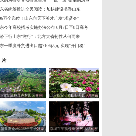
东防洪排涝专项排查整治 “一点一策”整治易涝点
东省统筹推进全民阅读：加快建设书香山东
.36万个岗位！山东向天下英才广发“求贤令”
东今年高校招考实施办法公布 6月7日至8日高考
济下行山东“逆行”：北方大省韧性从何而来
东一季度外贸进出口超7106亿元 实现“开门稳”
 片
航拍安徽黟县卢村田园春色
山东泰安：泰山牡丹园300余亩
牡丹争相绽放
博鳌亚洲论坛2022年年会准备
京城百年戏楼重张 纯木结构被
就绪
称作“中国戏楼活化石”