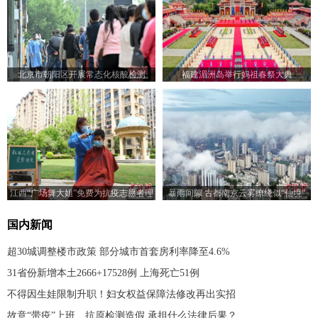
北京市朝阳区开展常态化核酸检测
福建湄洲岛举行妈祖春祭大典
江西“广场舞大姐”免费为抗疫志愿者理
暴雨间隙 古都南京云雾缭绕似“仙境”
发
国内新闻
超30城调整楼市政策 部分城市首套房利率降至4.6%
31省份新增本土2666+17528例 上海死亡51例
不得因生娃限制升职！妇女权益保障法修改再出实招
故意“带疫”上班、抗原检测造假 承担什么法律后果？