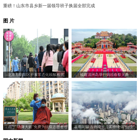
重磅！山东市县乡新一届领导班子换届全部完成
图 片
北京市朝阳区开展常态化核酸检测
福建湄洲岛举行妈祖春祭大典
江西“广场舞大姐”免费为抗疫志愿者理
暴雨间隙 古都南京云雾缭绕似“仙境”
发