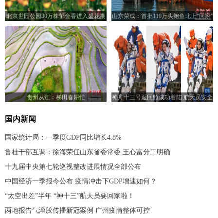
北京世园公园30万株郁金香进入盛花期
山东荣成：首批110万头鲍鱼北上“回家”
贵州从江：梯田春耕忙
神舟十三号返回舱成功着陆 航天员安全
顺利出舱
国内新闻
国家统计局：一季度GDP同比增长4.8%
鲁桂干部互调：徐海荣任山东省委常委 王心富分工明确
十九届中央第七轮巡视整改进展情况全部公布
中国经济一季报今公布 疫情冲击下GDP增速如何？
“太空出差”半年 “神十三”航天员要回家啦！
两地报告气溶胶传播新冠案例 广州疫情整体可控