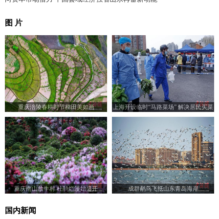
图 片
重庆涪陵春耕时节梯田美如画
上海开设临时“马路菜场” 解决居民买菜
难题
重庆南山放牛村 杜鹃烂漫始盛开
成群鹬鸟飞抵山东青岛海岸
国内新闻