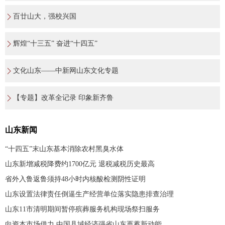
百廿山大，强校兴国
辉煌“十三五” 奋进“十四五”
文化山东——中新网山东文化专题
【专题】改革全记录 印象新齐鲁
山东新闻
“十四五”末山东基本消除农村黑臭水体
山东新增减税降费约1700亿元 退税减税历史最高
省外入鲁返鲁须持48小时内核酸检测阴性证明
山东设置法律责任倒逼生产经营单位落实隐患排查治理
山东11市清明期间暂停殡葬服务机构现场祭扫服务
向资本市场借力 中国县域经济强省山东再蓄新动能