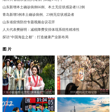
山东新增本土确诊病例66例、本土无症状感染者112例
青岛新增5例本土确诊病例、23例无症状感染者
山东省疫情防控专题视频会议召开
人大代表樊丽明：减税降费安排体现系统性精准性
探访“中国海盐之都”：打造健康产业新布局
图 片
汉服小姐姐祭花赏红 演绎花朝节传统习
郑州樱桃花竞相绽放
俗