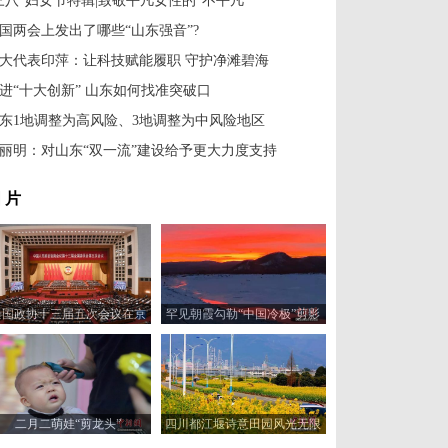
三八”妇女节特辑|致敬平凡女性的“不平凡”
国两会上发出了哪些“山东强音”?
大代表印萍：让科技赋能履职 守护净滩碧海
进“十大创新” 山东如何找准突破口
东1地调整为高风险、3地调整为中风险地区
丽明：对山东“双一流”建设给予更大力度支持
 片
全国政协十三届五次会议在京
罕见朝霞勾勒“中国冷极”剪影
开幕
二月二萌娃“剪龙头”
四川都江堰诗意田园风光无限