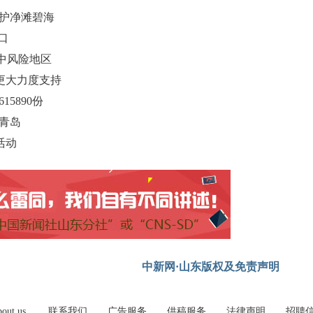
守护净滩碧海
口
中风险地区
更大力度支持
15890份
自青岛
活动
中新网·山东版权及免责声明
out us
联系我们
广告服务
供稿服务
法律声明
招聘