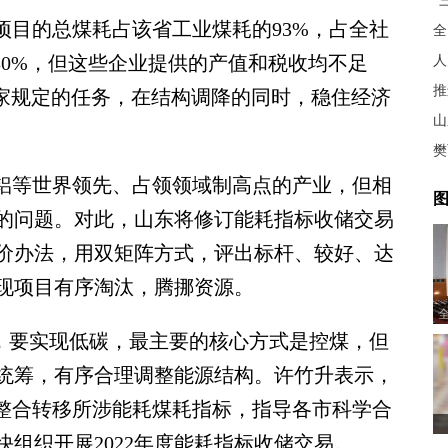
“
项目的总煤耗占该省工业煤耗的93%，占全社
全
80%，但这些企业提供的产值和税收均不足
人
推
国家规定的任务，在结构调降的同时，稳住经济
山
樊
铝等世界领先、占领领域制高点的产业，但相
图
的问题。对此，山东将修订能耗指标收储交易
价办法，用双矩阵方式，评出标杆、较好、达
现项目有序淘汰，腾挪资源。
，要实现低碳，最主要的核心方式是控煤，但
统筹，有序合理调整能源结构。许竹升表示，
能整合转移所涉能耗煤耗指标，指导各市科学合
快组织开展2022年度能耗指标收储交易。