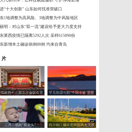
大代表印萍：让科技赋能履职 守护净滩碧海
进“十大创新” 山东如何找准突破口
东1地调整为高风险、3地调整为中风险地区
丽明：对山东“双一流”建设给予更大力度支持
东莱西疫情已隔离5292人次 采样615890份
东新增本土确诊病例88例 均来自青岛
 片
全国政协十三届五次会议在京
罕见朝霞勾勒“中国冷极”剪影
开幕
二月二萌娃“剪龙头”
四川都江堰诗意田园风光无限