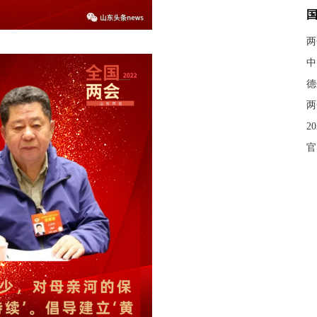
两
中
德
两
2
官