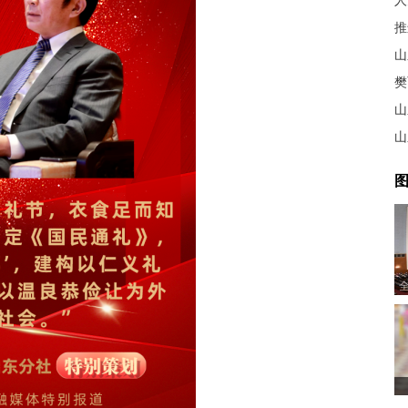
人
推
山
樊
山
山
图