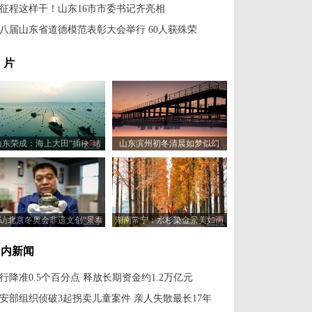
征程这样干！山东16市市委书记齐亮相
八届山东省道德模范表彰大会举行 60人获殊荣
 片
山东荣成：海上大田“插秧”结
山东滨州初冬清晨如梦似幻
束
访北京冬奥会非遗文创“景泰
湖南常宁：水杉染金景美如画
蓝和田玉冰壶”制作
国内新闻
行降准0.5个百分点 释放长期资金约1.2万亿元
安部组织侦破3起拐卖儿童案件 亲人失散最长17年