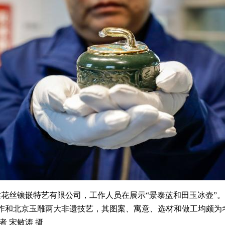
花丝镶嵌特艺有限公司，工作人员在展示“景泰蓝和田玉冰壶”。
作和北京玉雕两大非遗技艺，其图案、寓意、选材和做工均颇为
 宋敏涛 摄