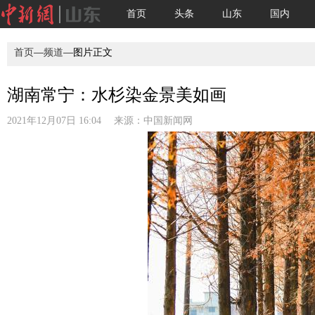
首页
头条
山东
国内
首页
—
频道
—图片正文
湖南常宁：水杉染金景美如画
2021年12月07日 16:04 来源：
中国新闻网