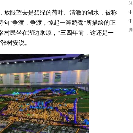
3
放眼望去是碧绿的荷叶、清澈的湖水，被称
中
中
诗句“争渡，争渡，惊起一滩鸥鹭”所描绘的正
腾
名村民坐在湖边乘凉，“三四年前，这还是一
”张树安说。