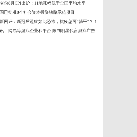
1省份8月CPI出炉：11地涨幅低于全国平均水平
国已批准8个社会资本投资铁路示范项目
新网评：新冠后遗症如此恐怖，抗疫怎可“躺平”？！
讯、网易等游戏企业和平台 限制明星代言游戏广告