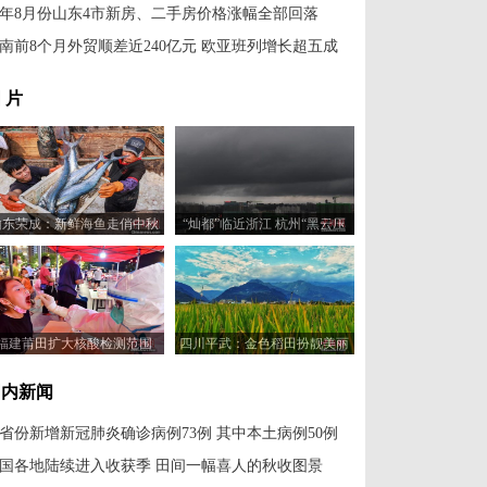
年8月份山东4市新房、二手房价格涨幅全部回落
南前8个月外贸顺差近240亿元 欧亚班列增长超五成
 片
山东荣成：新鲜海鱼走俏中秋
“灿都”临近浙江 杭州“黑云压
市场
城”
福建莆田扩大核酸检测范围
四川平武：金色稻田扮靓美丽
乡村
国内新闻
1省份新增新冠肺炎确诊病例73例 其中本土病例50例
国各地陆续进入收获季 田间一幅喜人的秋收图景