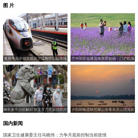
图 片
复兴号高寒动车组首次试跑中国最东端
兰州新区临港花海美景如画：门户机场
高铁
置身其中
南京多个小区解封 恢复常态化疫情防控
夕阳和晚霞映照耀山东青岛灵山湾海面
管理
国内新闻
国家卫生健康委主任马晓伟：力争月底前控制当前疫情