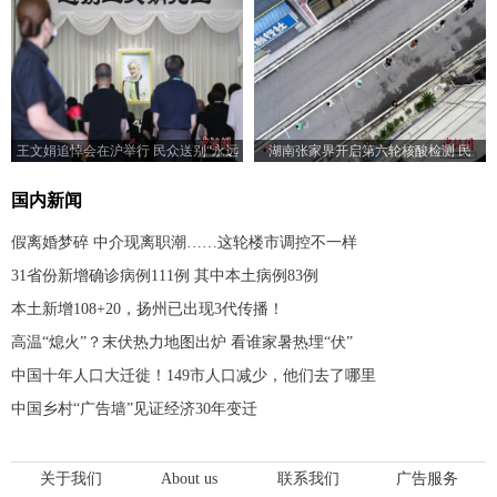
王文娟追悼会在沪举行 民众送别“永远
湖南张家界开启第六轮核酸检测 民
的林妹妹”
众“画圈”排队
国内新闻
假离婚梦碎 中介现离职潮……这轮楼市调控不一样
31省份新增确诊病例111例 其中本土病例83例
本土新增108+20，扬州已出现3代传播！
高温“熄火”？末伏热力地图出炉 看谁家暑热埋“伏”
中国十年人口大迁徙！149市人口减少，他们去了哪里
中国乡村“广告墙”见证经济30年变迁
关于我们
About us
联系我们
广告服务