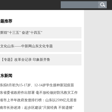
专题推荐
辉煌“十三五” 奋进“十四五”
文化山东——中新网山东文化专题
【专题】改革全记录 印象新齐鲁
山东新闻
东拟8月初为15-17岁、12-14岁学生接种新冠疫苗
东省委省政府作出部署 毫不放松做好防汛救灾工作
1省市上半年政府发债排行榜：山东以2599亿元居首
南市长孙述涛：起步区建设“只留经典 不留遗憾”