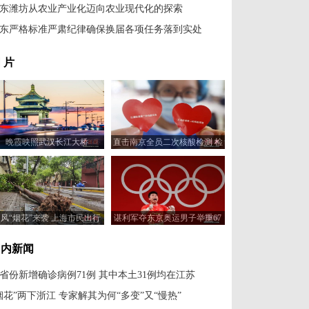
东潍坊从农业产业化迈向农业现代化的探索
东严格标准严肃纪律确保换届各项任务落到实处
 片
晚霞映照武汉长江大桥
直击南京全员二次核酸检测 检
测点发放“小红心”
风“烟花”来袭 上海市民出行
谌利军夺东京奥运男子举重67
受到影响
公斤级金牌
国内新闻
1省份新增确诊病例71例 其中本土31例均在江苏
烟花”两下浙江 专家解其为何“多变”又“慢热”