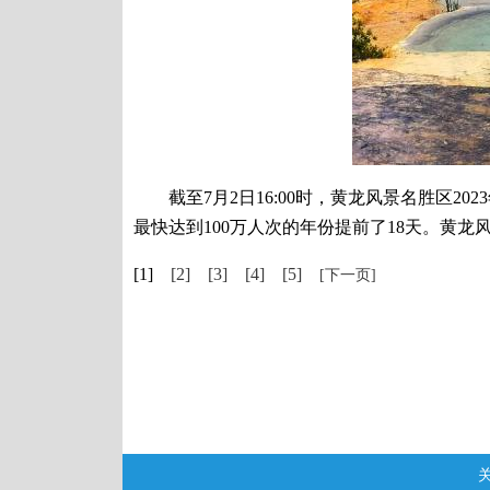
截至7月2日16:00时，黄龙风景名胜区202
最快达到100万人次的年份提前了18天。黄龙
[1]
[2]
[3]
[4]
[5]
[下一页]