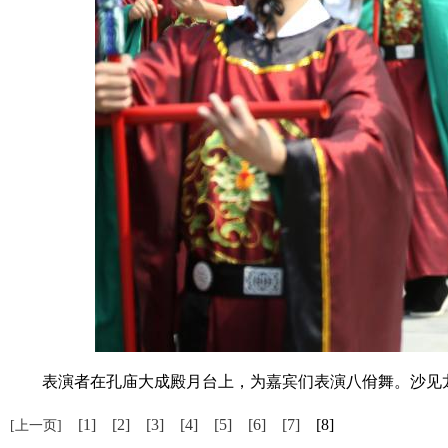
表演者在孔庙大成殿月台上，为嘉宾们表演八佾舞。沙见龙
[1]
[2]
[3]
[4]
[5]
[6]
[7]
[8]
[上一页]