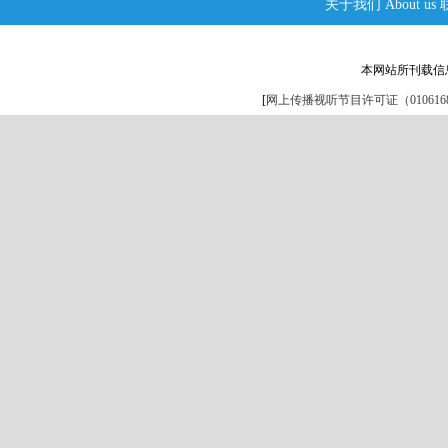
关于我们
About us
本网站所刊载信
[
网上传播视听节目许可证（0106168